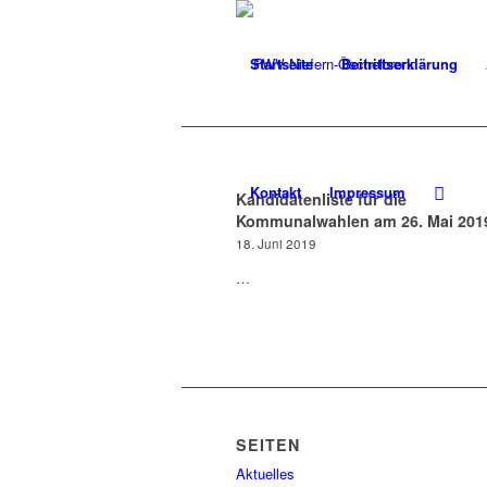
Startseite
Beitrittserklärung
Kontakt
Impressum
Kandidatenliste für die
Kommunalwahlen am 26. Mai 201
18. Juni 2019
…
SEITEN
Aktuelles