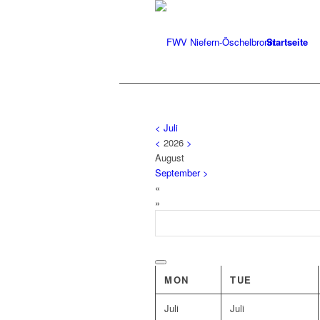
Startseite
<
Juli
<
2026
>
August
September
>
«
»
MON
TUE
Juli
Juli