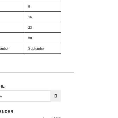
9
16
23
30
ember
September
HE
ENDER